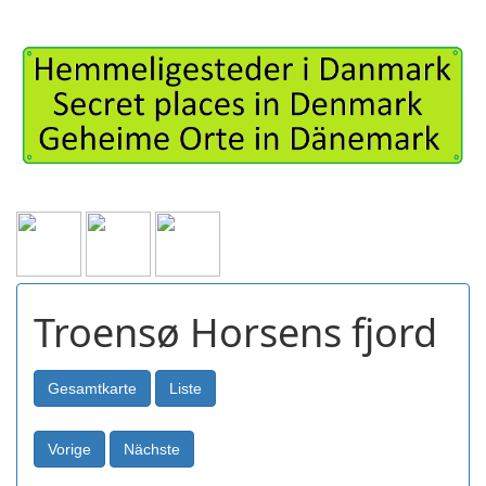
Troensø Horsens fjord