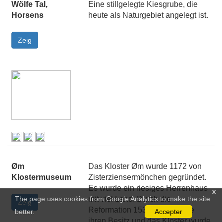
Wölfe Tal,
Eine stillgelegte Kiesgrube, die
Horsens
heute als Naturgebiet angelegt ist.
Øm
Das Kloster Øm wurde 1172 von
Klostermuseum
Zisterziensermönchen gegründet.
Es wurde ein riesiges Herrenhaus
x
The page uses cookies from Google Analytics to make the site
mit viel Land. Durch die
Reformation 1536 verloren sie
better.
Accepter
ihren Besitz und das Kloster wurde