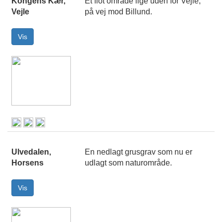
Kongens Kær,
Et flot område lige uden for Vejle,
Vejle
på vej mod Billund.
Ulvedalen,
En nedlagt grusgrav som nu er
Horsens
udlagt som naturområde.