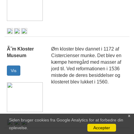
Ã˜m Kloster
Øm kloster blev dannet i 1172 af
Museum
Cistercienser munke. Det blev en
kæmpe herregård med masser af
jord til. Ved reformationen i 1536
mistede de deres besiddelser og
klosteret blev lukket i 1560.
x
Siden bruger cookies fra Google Analytics for at forbedre din
oplevelse.
Accepter