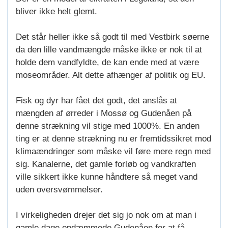
bliver ikke helt glemt.
Det står heller ikke så godt til med Vestbirk søerne
da den lille vandmængde måske ikke er nok til at
holde dem vandfyldte, de kan ende med at være
moseområder. Alt dette afhænger af politik og EU.
Fisk og dyr har fået det godt, det anslås at
mængden af ørreder i Mossø og Gudenåen på
denne strækning vil stige med 1000%. En anden
ting er at denne strækning nu er fremtidssikret mod
klimaændringer som måske vil føre mere regn med
sig. Kanalerne, det gamle forløb og vandkraften
ville sikkert ikke kunne håndtere så meget vand
uden oversvømmelser.
I virkeligheden drejer det sig jo nok om at man i
gamle dage opdæmmede Gudenåen for at få