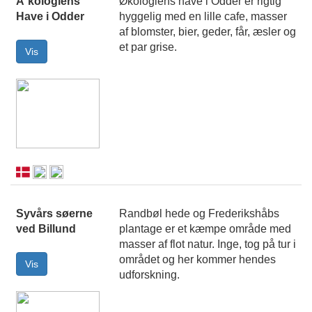
Ã˜kologiens
Økologiens have i Odder er rigtig
Have i Odder
hyggelig med en lille cafe, masser
af blomster, bier, geder, får, æsler og
et par grise.
Syvårs søerne
Randbøl hede og Frederikshåbs
ved Billund
plantage er et kæmpe område med
masser af flot natur. Inge, tog på tur i
området og her kommer hendes
udforskning.