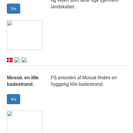
og vejen som fører lige igennem
landskabet.
Mossø, en lille
På østsiden af Mossø findes en
badestrand.
hyggelig lille badestrand.