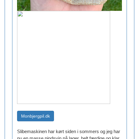
Slibemaskinen har kørt siden i sommers og jeg har
nu en masse pindsvin på lager, helt færdige og klar.