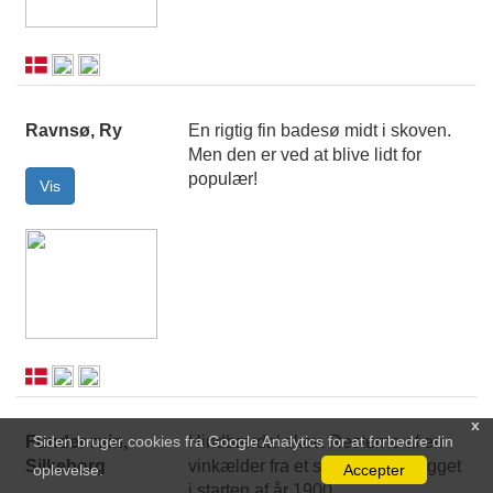
Ravnsø, Ry
En rigtig fin badesø midt i skoven.
Men den er ved at blive lidt for
populær!
x
Siden bruger cookies fra Google Analytics for at forbedre din
Funder ruin,
Hindbærdal skov. Resterne af en
Silkeborg
vinkælder fra et sommerhus bygget
oplevelse.
Accepter
i starten af år 1900.