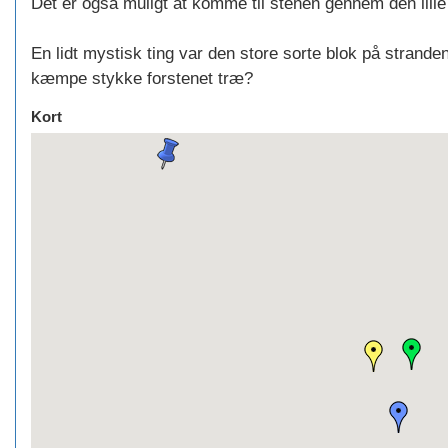
Det er også muligt at komme til stenen gennem den lill
En lidt mystisk ting var den store sorte blok på stran
kæmpe stykke forstenet træ?
Kort